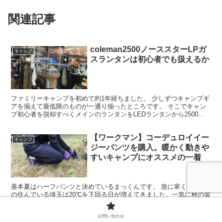
関連記事
coleman2500ノーススターLPガ
キャンプ
スランタンは初心者でも扱えるか
ファミリーキャンプを初めて約1年経ちました。 少しずつキャンプギ
アを揃えて最低限のものが一通り揃ったところです。 そこでキャン
プ初心者を脱却すべくメインのランタンをLEDランタンから2500ノ
ーススターLPガスランタンへ変更しました。 使用...
【ワークマン】コーデュロイイー
キャンプ
ジーパンツを購入。暖かく動きや
すいキャンプにオススメの一着
基本夏はハーフパンツと決めているまっくんです。 急に寒くなり私
の住んでいる埼玉は20℃を下回る日が増えてきました。一気に秋の装
いですね。 秋、冬シーズンに大活躍アイテムのコーデュロイイージ
ーパンツをワークマン で購入したので紹介します。価格...
お問い合わせ