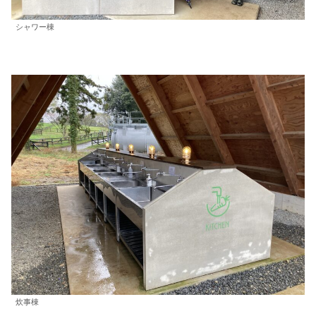
シャワー棟
炊事棟