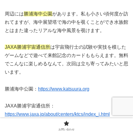
周辺には
勝浦海中公園
があります。私も小さい頃何度か訪
れてますが、海中展望塔で海の中を覗くことができ水族館
とはまた違ったリアルな海中風景を覗けます。
JAXA勝浦宇宙通信所​​
は宇宙飛行士の試験や実技を模した
ゲームなどで遊べて来館記念のカードももらえます。無料
でこんなに楽しめるなんて。次回は立ち寄ってみたいと思
います。
勝浦海中公園：
https://www.katsuura.org
JAXA勝浦宇宙通信所：
https://www.jaxa.jp/about/centers/ktcs/index_j.html
お問い合わせ