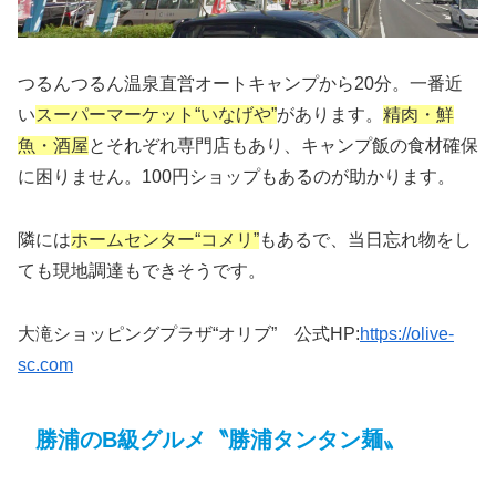
つるんつるん温泉直営オートキャンプから20分。一番近
い
スーパーマーケット“いなげや”
があります。
精肉・鮮
魚・酒屋
とそれぞれ専門店もあり、キャンプ飯の食材確保
に困りません。100円ショップもあるのが助かります。
隣には
ホームセンター“コメリ”
もあるで、当日忘れ物をし
ても現地調達もできそうです。
大滝ショッピングプラザ“オリブ” 公式HP:
https://olive-
sc.com
勝浦のB級グルメ〝勝浦タンタン麺〟