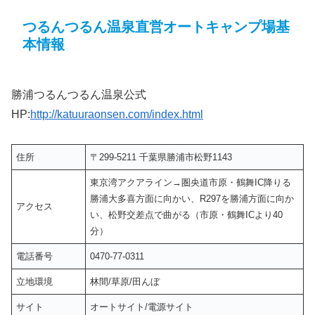
つるんつるん温泉直営オートキャンプ場基
本情報
勝浦つるんつるん温泉公式
HP:
http://katuuraonsen.com/index.html
住所
〒299-5211 千葉県勝浦市松野1143
東京湾アクアライン→圏央道市原・鶴舞IC降りる
勝浦大多喜方面に向かい、R297を勝浦方面に向か
アクセス
い、松野交差点で曲がる（市原・鶴舞ICより40
分）
電話番号
0470-77-0311
立地環境
林間/草原/田んぼ
サイト
オートサイト/電源サイト