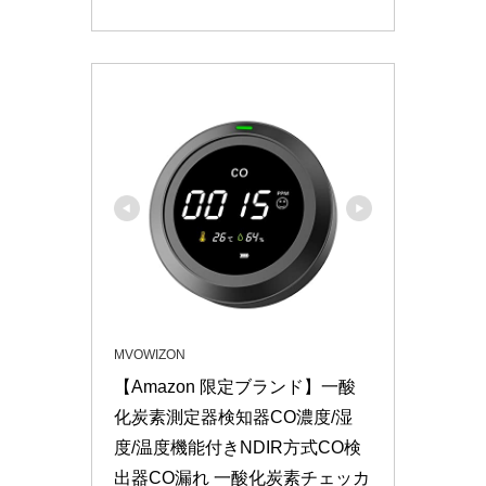
MVOWIZON
【Amazon 限定ブランド】一酸
化炭素測定器検知器CO濃度/湿
度/温度機能付きNDIR方式CO検
出器CO漏れ 一酸化炭素チェッカ