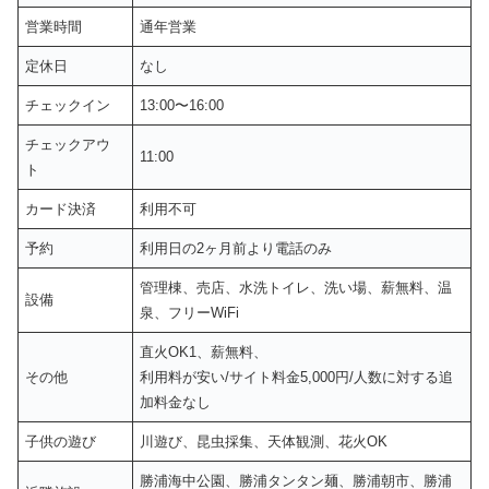
営業時間
通年営業
定休日
なし
チェックイン
13:00〜16:00
チェックアウ
11:00
ト
カード決済
利用不可
予約
利用日の2ヶ月前より電話のみ
管理棟、売店、水洗トイレ、洗い場、薪無料、温
設備
泉、フリーWiFi
直火OK1、薪無料、
その他
利用料が安い/サイト料金5,000円/人数に対する追
加料金なし
子供の遊び
川遊び、昆虫採集、天体観測、花火OK
勝浦海中公園、勝浦タンタン麺、勝浦朝市、勝浦