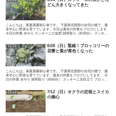
家庭菜園
どん大きくなってきた
こんにちは。家庭菜園初心者です。 千葉県北西部の自宅の畑で、週
末中心に野菜を育てています。今日は週末の作業をブログにします。
今日の作業 水やり ズッキーニの追肥 雑草取り（約30分） ズッキー
ニの収穫 野菜の様子 ズッキーニはここ数日の暖...
6/28（日）緊縮！ブロッコリーの
家庭菜園
花蕾と葉が黄色くなった
こんにちは。家庭菜園初心者です。 千葉県北西部の自宅の畑で、週
末中心に野菜を育てています。週末の作業をブログにしてます。 今
日の作業 水やり 雑草取り（約60分） ズッキーニ支柱立て ブロッコ
リー防虫ネット剥がし ブロッコリー痛んだ花蕾と葉...
7/12（日）オクラの定植とスイカ
家庭菜園
の摘心