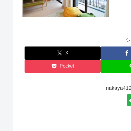
シ
X
Pocket
nakaya