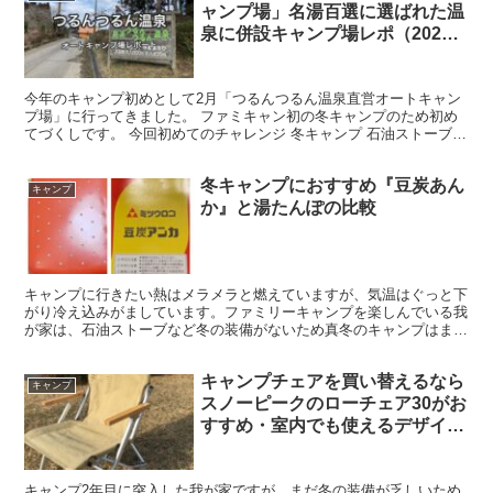
ャンプ場」名湯百選に選ばれた温
泉に併設キャンプ場レポ（2023
年1泊目）
今年のキャンプ初めとして2月「つるんつるん温泉直営オートキャン
プ場」に行ってきました。 ファミキャン初の冬キャンプのため初め
てづくしです。 今回初めてのチャレンジ 冬キャンプ 石油ストーブ
お座敷スタイル 寒さを少しでも和らげたいと温泉がつ...
冬キャンプにおすすめ『豆炭あん
キャンプ
か』と湯たんぽの比較
キャンプに行きたい熱はメラメラと燃えていますが、気温はぐっと下
がり冷え込みがましています。ファミリーキャンプを楽しんでいる我
が家は、石油ストーブなど冬の装備がないため真冬のキャンプはまだ
未経験です。 真冬ではありませんが、10月のキャンプ場...
キャンプチェアを買い替えるなら
キャンプ
スノーピークのローチェア30がお
すすめ・室内でも使えるデザイン
と座り心地が魅力
キャンプ2年目に突入した我が家ですが、まだ冬の装備が乏しいため