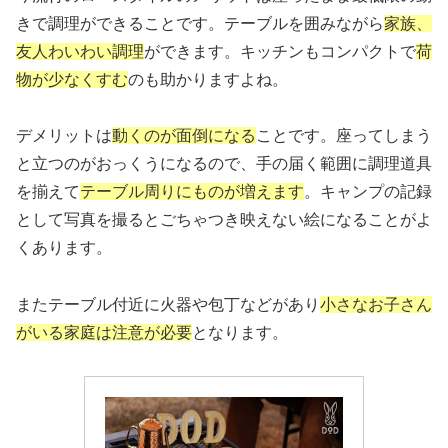
きで調理ができることです。テーブルを囲みながら
家族、
友人わいわい調理
ができます。キッチンもコンパクトで
荷
物が少なくすむ
のも助かりますよね。
デメリットは
動くのが面倒になる
ことです。座ってしまう
と立つのがおっくうになるので、手の届く範囲に調理道具
を揃えて
テーブル周りにものが増えます
。キャンプの記録
として写真を撮るとごちゃつき映えない絵になることがよ
くあります。
またテーブル付近に火器や包丁などがあり
小さなお子さん
がいる家庭は注意が必要
となります。