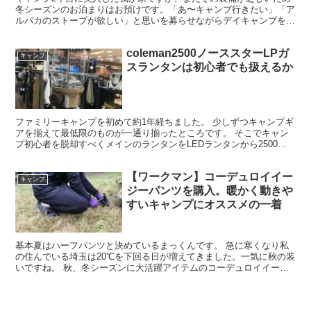
冬シーズンのお泊まりはお預けです。「あ〜キャンプ行きたい」「ア
ルパカのストーブが欲しい」と思いを募らせながらデイキャンプを楽
しんでます。 キャンプ気分を盛り上げるためキャンプチェ...
coleman2500ノーススターLPガ
キャンプ
スランタンは初心者でも扱えるか
ファミリーキャンプを初めて約1年経ちました。 少しずつキャンプギ
アを揃えて最低限のものが一通り揃ったところです。 そこでキャン
プ初心者を脱却すべくメインのランタンをLEDランタンから2500ノ
ーススターLPガスランタンへ変更しました。 使用...
【ワークマン】コーデュロイイー
キャンプ
ジーパンツを購入。暖かく動きや
すいキャンプにオススメの一着
基本夏はハーフパンツと決めているまっくんです。 急に寒くなり私
の住んでいる埼玉は20℃を下回る日が増えてきました。一気に秋の装
いですね。 秋、冬シーズンに大活躍アイテムのコーデュロイイージ
ーパンツをワークマン で購入したので紹介します。価格...