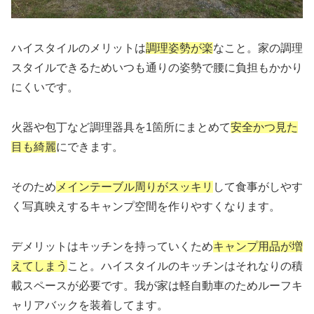
ハイスタイルのメリットは
調理姿勢が楽
なこと。家の調理
スタイルできるためいつも通りの姿勢で腰に負担もかかり
にくいです。
火器や包丁など調理器具を1箇所にまとめて
安全かつ見た
目も綺麗
にできます。
そのため
メインテーブル周りがスッキリ
して食事がしやす
く写真映えするキャンプ空間を作りやすくなります。
デメリットはキッチンを持っていくため
キャンプ用品が増
えてしまう
こと。ハイスタイルのキッチンはそれなりの積
載スペースが必要です。我が家は軽自動車のためルーフキ
ャリアバックを装着してます。