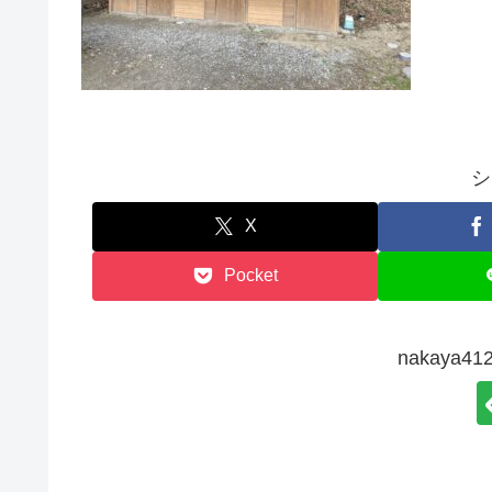
シ
X
Pocket
nakaya